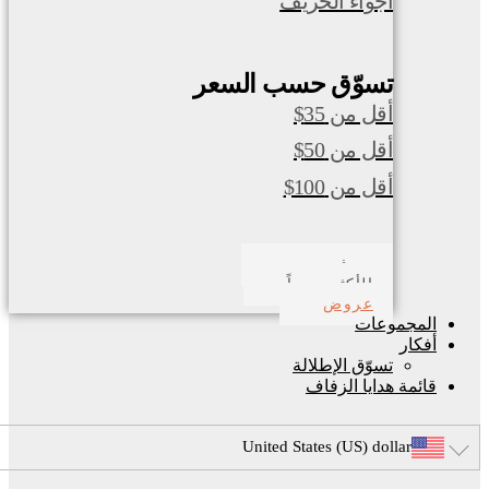
أجواء الخريف
تسوّق حسب السعر
أقل من 35$
أقل من 50$
أقل من 100$
صدف بحري
الأكثر مبيعاً
عروض
المجموعات
أفكار
تسوّق الإطلالة
قائمة هدايا الزفاف
United States (US) dollar