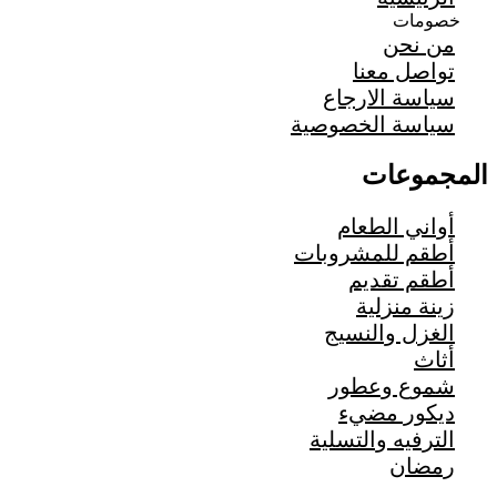
خصومات
من نحن
تواصل معنا
سياسة الارجاع
سياسة الخصوصية
المجموعات
أواني الطعام
أطقم للمشروبات
أطقم تقديم
زينة منزلية
الغزل والنسيج
أثاث
شموع وعطور
ديكور مضيء
الترفيه والتسلية
رمضان