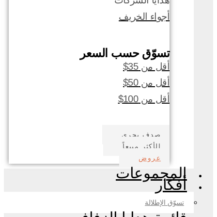
هدايا الشركات
أجواء الخريف
تسوّق حسب السعر
أقل من 35$
أقل من 50$
أقل من 100$
صدف بحري
الأكثر مبيعاً
عروض
المجموعات
أفكار
تسوّق الإطلالة