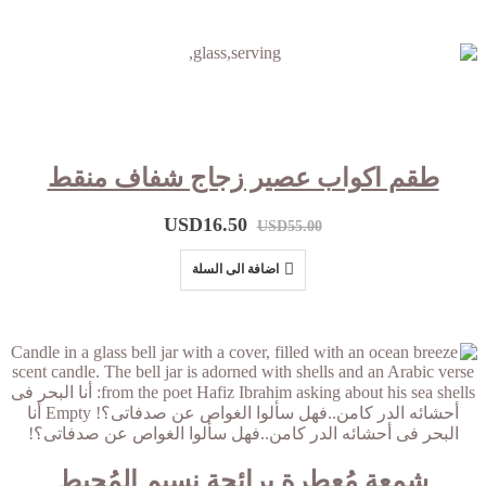
خصم 70%
طقم اكواب عصير زجاج شفاف منقط
USD
16.50
USD
55.00
اضافة الى السلة
شمعة مُعطرة برائحة نسيم المُحيط