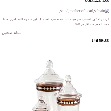
USD
12,571.00
الزينة و الديكور
,
الصدف
,
خصم موسم العيد
,
صناعة يدوية
,
لمسات الديكور
,
مجموعة الخط العربي
,
هدايا
حسب السعر
,
هدية اقل من $100
ستاند صحتين
USD
86.00