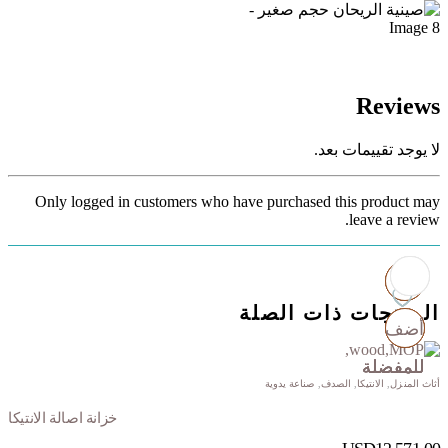
Reviews
لا يوجد تقييمات بعد.
Only logged in customers who have purchased this product may
leave a review.
المنتجات ذات الصلة
أضف
أضف
أضف
أضف
للمفضلة
للمفضلة
للمفضلة
للمفضلة
أثاث المنزل
,
الانتيكا
,
الصدف
,
صناعة يدوية
خزانة اصالة الانتيكا