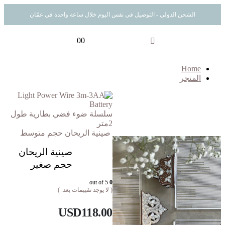
الشحن الدولي - التوصيل في نفس اليوم خلال ساعة واحدة في عمّان
0
0
Home
المتجر
سلسلة ضوء فضي بطارية طول
2متر
صينية الريحان حجم متوسط
صينية الريحان
حجم صغير
out of 5
0
( لا يوجد تقييمات بعد. )
USD
118.00