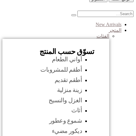
New Arrivals
المتجر
الفئات
تسوّق حسب المنتج
أواني الطعام
أطقم للمشروبات
أطقم تقديم
زينة منزلية
الغزل والنسيج
أثاث
شموع وعطور
ديكور مضيء