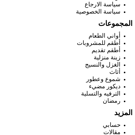
سياسة الارجاع
سياسة الخصوصية
المجموعات
أواني الطعام
أطقم للمشروبات
أطقم تقديم
زينة منزلية
الغزل والنسيج
أثاث
شموع وعطور
ديكور مضيء
الترفيه والتسلية
رمضان
المزيد
حسابي
مقالات