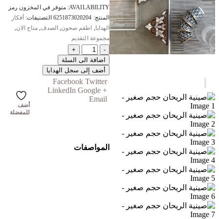
AVAILABILITY:
متوفر في المخزون
رمز
المنتج:
6251873020204
التصنيفات:
أفكار
الهدايا
,
اطقم صحون
,
الصدف
,
متاح الان
,
مجموعة التقديم
+
-
اضافة الى السلة
أضف إلى سجل الهدايا
Facebook
Twitter
LinkedIn
Google +
Email
أضف
للمفضلة
المواصفات