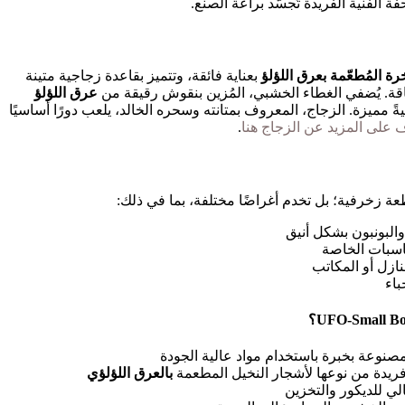
الفنية الفريدة تُجسّد براعة الصنع.
رة المُطعّمة بعرق اللؤلؤ
بعناية فائقة، وتتميز بقاعدة زجاجية متينة
اقة. يُضفي الغطاء الخشبي، المُزين بنقوش رقيقة من
عرق اللؤلؤ
 مميزة. الزجاج، المعروف بمتانته وسحره الخالد، يلعب دورًا أساسيًا
ف على المزيد عن الزجاج هنا
.
ة زخرفية؛ بل تخدم أغراضًا مختلفة، بما في ذلك:
البونبون بشكل أنيق
اسبات الخاصة
نازل أو المكاتب
اء
صنوعة بخبرة باستخدام مواد عالية الجودة
ريدة من نوعها لأشجار النخيل المطعمة
بالعرق اللؤلؤي
لي للديكور والتخزين