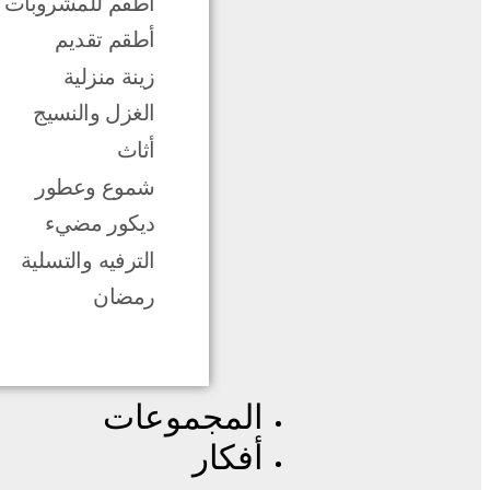
أطقم للمشروبات
أطقم تقديم
زينة منزلية
الغزل والنسيج
أثاث
شموع وعطور
ديكور مضيء
الترفيه والتسلية
رمضان
المجموعات
أفكار