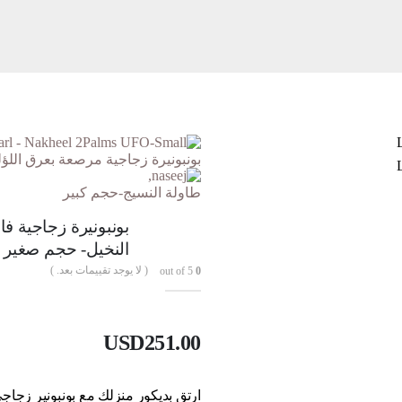
بونبونيرة زجاجية مرصعة بعرق اللؤ
طاولة النسيج-حجم كبير
بونبونيرة زجاجية ف
النخيل- حجم صغير
( لا يوجد تقييمات بعد. )
out of 5
0
USD
251.00
ارتقِ بديكور منزلك مع بونبونير زجاجي