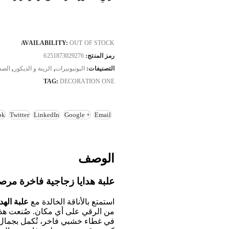
AVAILABILITY:
OUT OF STOCK
رمز المنتج:
6251873029276
التصنيفات:
البونبونيرات
,
الزينة و الديكور
,
الص
TAG:
DECORATION ONE
ok
Twitter
LinkedIn
Google +
Email
الوصف
علبة هدايا زجاجية فاخرة مرصع
استمتع بالأناقة الخالدة مع
علبة الهد
من الرقي على أي مكان. صُنعت هذه 
في غطاء خشبي فاخر، تُكمل بجمال ا