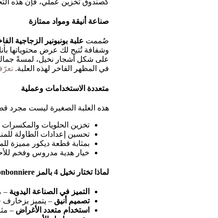
كصندوق تخزين عملي، فإن هذه التحفة 
صناعة أنيقة ومواد ممتازة
صُممت
علبة بونبونير الزجاجية الفاخ
وشفافة تُتيح لك عرض محتوياتها بأن
على شكل أشجار نخيل، لمسةً جماليةً
في المظهر الفاخر لهذه العلبة.
تعرّ
متعددة الاستخدامات وعملية
هذه العلبة الصغيرة ليست مجرد قطع
تخزين الحلويات والمكسرات و
تحسين إعدادات الطاولة للمن
بمثابة قطعة ديكور مميزة للم
خيار هدية مدروس وفخم للأحب
لماذا تختار نخيل 4 بالمز UFO-Small Bonbonniere؟
التميز في الصناعة اليدوية
– م
تصميم أنيق
– يتميز بزخارف ف
استخدام متعدد الأغراض
– مثا