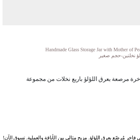
لؤ نخلتين-حجم صغير
اخرة مرصعة بعرق اللؤلؤ باربع نخلات من مجموعة
 فاخر مُرصّع بعرق اللؤلؤ. مزيج مثالي بين الأناقة والعملية. تسوق الآن!