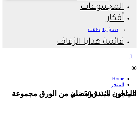
المجموعات
أفكار
تسوّق الإطلالة
قائمة هدايا الزفاف
0
0
Home
المتجر
المتجر - مئذنة رمضان من الورق مجموعة عليا لون البندق50 سم