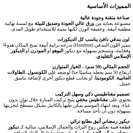
المميزات الأساسية
صناعة متقنة وجودة عالية
مصنوعة بعناية من
ورق عالي الجودة وصديق للبيئة
مع لمسة نهائية
مطفية أنيقة، وخفيفة الوزن لكنها متينة للاستخدام طويل المدى.
لون بندقي دافئ يناسب كل الديكورات
يتميز اللون البندقي (Hazelnut) بدرجة ترابية أنيقة تمنح المكان هدوءًا
وفخامة، وتنسجم بسهولة مع ديكور
البوهو
أو
المودرن
أو
الديكور
الإسلامي التقليدي
.
الحجم المثالي (50 سم) – الخيار المتوازن
ارتفاع 50 سم يجعله مناسبًا جدًا لوضعه على
الكونسول
،
الطاولات
الجانبية
،
الكومودينا
، أو بجانب قطع ديكور أخرى لإضافة تناسق
جميل.
تصميم مغناطيسي ذكي وسهل التركيب
يحتوي على
مغناطيس مخفي
يتيح تركيب المنارة خلال ثوانٍ بدون
عناء، وبعد انتهاء الموسم يمكن طيها بالكامل بشكل مسطّح لتخزينها
بسهولة دون أن تأخذ مساحة.
ديكور رمضاني أنيق بطابع تراثي
قطعة فنية تعكس روح التراث والجمال الإسلامي، مثالية كـ
ديكور
رمضان
و
ديكور العيد
، كما يمكن استخدامها طوال العام لإضافة