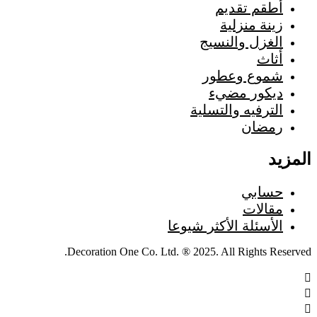
أطقم تقديم
زينة منزلية
الغزل والنسيج
أثاث
شموع وعطور
ديكور مضيء
الترفيه والتسلية
رمضان
المزيد
حسابي
مقالات
الأسئلة الأكثر شيوعا
Decoration One Co. Ltd. ® 2025. All Rights Reserved.