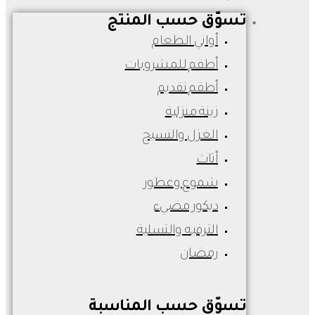
تسوّق حسب المنتج
أواني الطعام
أطقم للمشروبات
أطقم تقديم
زينة منزلية
الغزل والنسيج
أثاث
شموع وعطور
ديكور مضيء
الترفيه والتسلية
رمضان
تسوّق حسب المناسبة