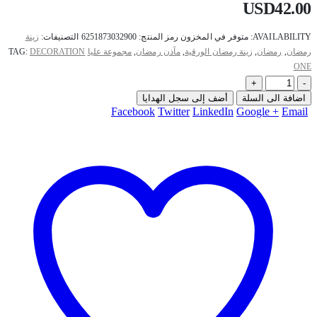
USD
42.00
AVAILABILITY:
متوفر في المخزون
رمز المنتج:
6251873032900
التصنيفات:
زينة
رمضان
,
رمضان
,
زينة رمضان الورقية
,
مآذن رمضان
,
مجموعة عليا
DECORATION
TAG:
ONE
+
-
اضافة الى السلة
أضف إلى سجل الهدايا
Facebook
Twitter
LinkedIn
Google +
Email