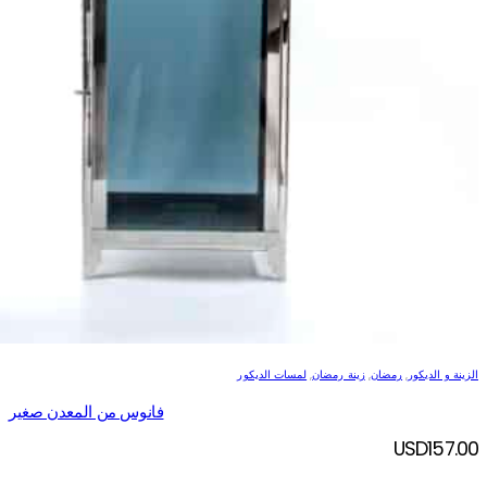
الزينة و الديكور
,
رمضان
,
زينة رمضان
,
لمسات الديكور
فانوس من المعدن صغير
USD
157.00