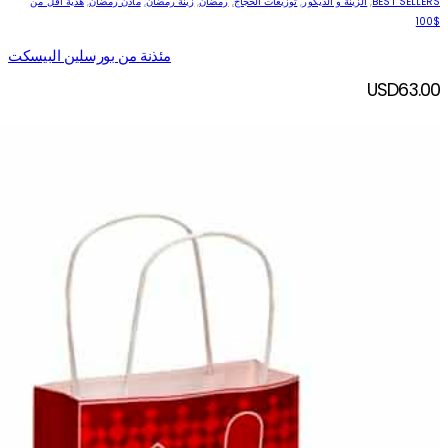
BEST SELLERS
,
الزينة و الديكور
,
توزيعات الحجاج
,
رمضان
,
زينة رمضان
,
مآذن رمضان
,
هدية اقل من
$100
مئذنة من بورسلين البيسكت
USD
63.00