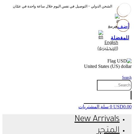
الشحن الدولي - التوصيل في نفس اليوم خلال ساعة واحدة في عمّان
أضف
أضف
أضف
أضف
العربية
للمفضلة
للمفضلة
للمفضلة
للمفضلة
English
(
الإنجليزية
)
United States (US) dollar
Search
0.00
USD
0
سلة المشتريات
New Arrivals
المتجر