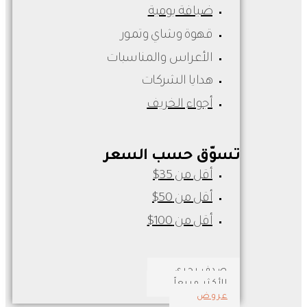
ضيافة يومية
قهوة وشاي وتمور
الأعراس والمناسبات
هدايا الشركات
أجواء الخريف
تسوّق حسب السعر
أقل من 35$
أقل من 50$
أقل من 100$
صدف بحري
الأكثر مبيعاً
عروض