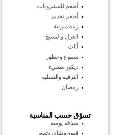
أطقم للمشروبات
أطقم تقديم
زينة منزلية
الغزل والنسيج
أثاث
شموع وعطور
ديكور مضيء
الترفيه والتسلية
رمضان
تسوّق حسب المناسبة
ضيافة يومية
قهوة وشاي وتمور