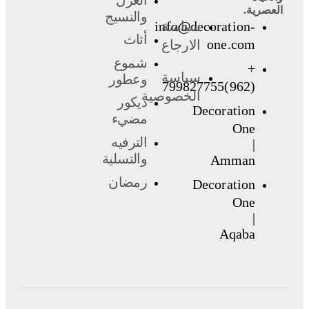
العصرية.
والنسيج
سياسة
info@decoration-
أثاث
one.com
الارجاع
شموع
+
سياسة
وعطور
(962)799827755
الخصوصية
ديكور
Decoration
مضيء
One
الترفيه
|
والتسلية
Amman
رمضان
Decoration
One
|
Aqaba