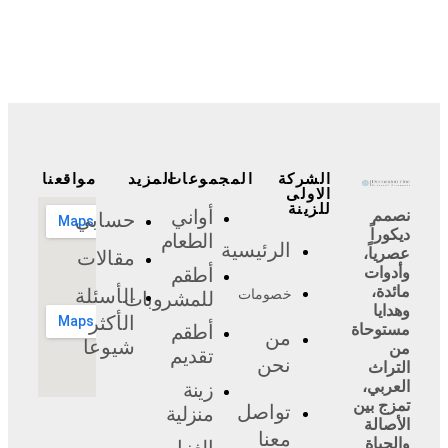
الشركة
المجموعات
المزيد
مواقعنا
الاولى
للزينة
أواني
نصمم
حسابي
ديكوراً
الطعام
الرئيسية
عصرياً،
مقالات
أطقم
وأدوات
مائدة،
الأسئلة
خصومات
للمشروبات
وهدايا
الأكثر
مستوحاة
أطقم
من
شيوعا
من
تقديم
نحن
التراث
العربي،
زينة
تمزج بين
تواصل
منزلية
الأصالة
معنا
والحياة
الغزل