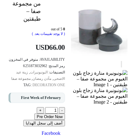
من مجموعة
صفا –
طبقتين
out of 5
0
( لا يوجد تقييمات بعد. )
USD
66.00
AVAILABILITY:
متوفر في المخزون
رمز المنتج:
6251873032962
التصنيفات:
البونبونيرات
,
زينة عيد
الاضحى
,
مآذن رمضان
,
مجموعة صفا
TAG:
DECORATION ONE
First Week of February
+
-
Pre Order Now
أضف إلى سجل الهدايا
Facebook