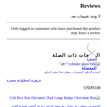
Reviews
لا يوجد تقييمات بعد.
Only logged in customers who have purchased this product
may leave a review.
المنتجات ذات الصلة
أضف
أضف
أضف
أضف
للمفضلة
للمفضلة
للمفضلة
للمفضلة
الزينة و الديكور
,
المزهريات
,
رمضان
,
هدايا محبي الديكور
مزهرية اسطوانية صغيرة
USD
93.00
البونبونيرات
,
رمضان
,
زينة رمضان
,
زينة رمضان الورقية
,
زينة عيد الاضحى
,
مجموعة التقديم
,