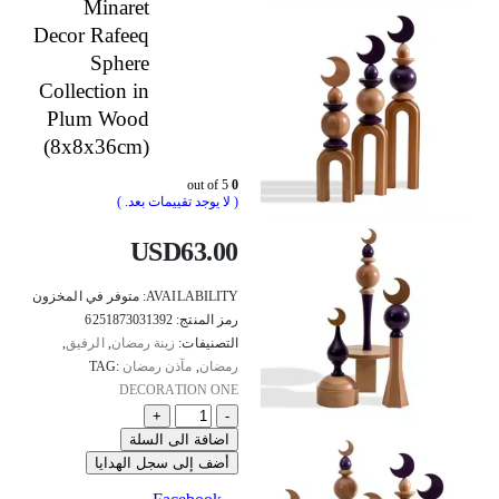
Minaret
Decor Rafeeq
Sphere
Collection in
Plum Wood
(8x8x36cm)
out of 5
0
( لا يوجد تقييمات بعد. )
USD
63.00
AVAILABILITY:
متوفر في المخزون
رمز المنتج:
6251873031392
التصنيفات:
زينة رمضان
,
الرفيق
,
رمضان
,
مآذن رمضان
TAG:
DECORATION ONE
+
-
اضافة الى السلة
أضف إلى سجل الهدايا