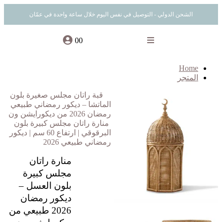
الشحن الدولي - التوصيل في نفس اليوم خلال ساعة واحدة في عمّان
0
0
Home
المتجر
قبة راتان مجلس صغيرة بلون
الماتشا – ديكور رمضاني طبيعي
رمضان 2026 من ديكورايشن ون
منارة راتان مجلس كبيرة بلون
البرقوقي | ارتفاع 60 سم | ديكور
رمضاني طبيعي 2026
منارة راتان
مجلس كبيرة
بلون العسل –
ديكور رمضان
2026 طبيعي من