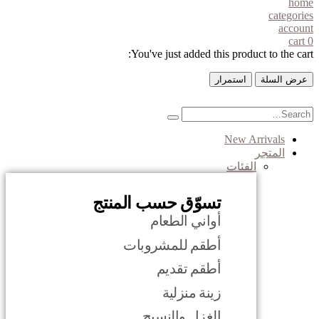
home
categories
account
cart
0
You've just added this product to the cart:
عرض السلة
استمرار
New Arrivals
المتجر
الفئات
تسوّق حسب المنتج
أواني الطعام
أطقم للمشروبات
أطقم تقديم
زينة منزلية
الغزل والنسيج