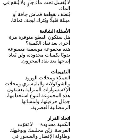
لا يُغسل تحت ماء جارٍ ولا يُنقع في
الماء.
يُنظف بقطعة قماش جافة أو
مبللة قليلًا ويُترك ليجف تمامًا.
الأسئلة الشائعة
هل ستكون القطع متوفرة مرة
أخرى بعد نفاد الكمية؟
هذه مجموعة موسمية مصنوعة
يدويًا بكميات محدودة، ولن يُعاد
إنتاجها بعد نفاد المخزون.
التقييمات
العملاء ومحلات الورود
والشوكولاتة والباتيسري ومحلات
الإكسسوارات المنزلية يعشقون
هذه المجموعة لتنوع استخدامها،
جمال حرفيتها، ولمساتها
الرمضانية العصرية.
اتخاذ القرار
الكمية محدودة — لا تفوّت
الفرصة. زيّن مجلسك وبوفيهك
وطاولة الإفطار والسحور في