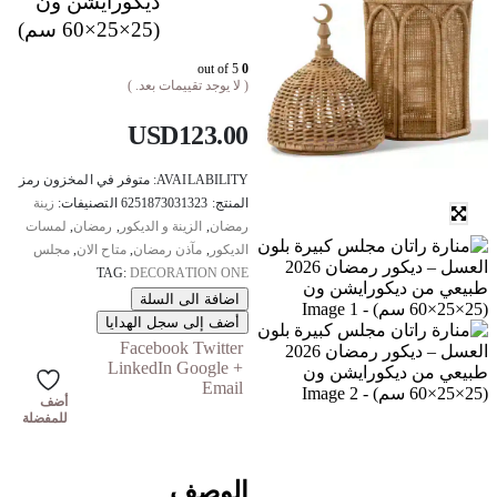
ديكورايشن ون
(25×25×60 سم)
out of 5
0
( لا يوجد تقييمات بعد. )
USD
123.00
AVAILABILITY:
متوفر في المخزون
رمز
المنتج:
6251873031323
التصنيفات:
زينة
رمضان
,
الزينة و الديكور
,
رمضان
,
لمسات
الديكور
,
مآذن رمضان
,
متاح الان
,
مجلس
TAG:
DECORATION ONE
اضافة الى السلة
أضف إلى سجل الهدايا
Facebook
Twitter
LinkedIn
Google +
Email
أضف
للمفضلة
الوصف