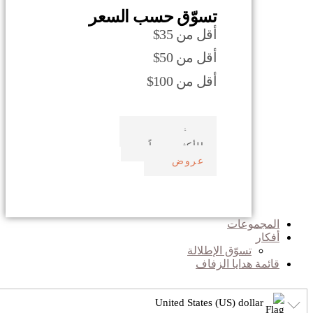
تسوّق حسب السعر
أقل من 35$
أقل من 50$
أقل من 100$
صدف بحري
الأكثر مبيعاً
عروض
المجموعات
أفكار
تسوّق الإطلالة
قائمة هدايا الزفاف
United States (US) dollar