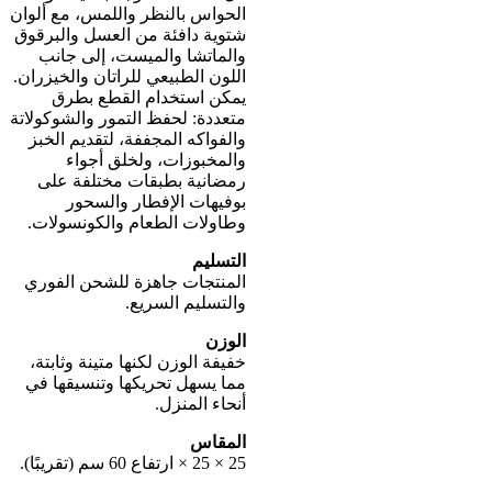
الحواس بالنظر واللمس، مع ألوان
شتوية دافئة من العسل والبرقوق
والماتشا والميست، إلى جانب
اللون الطبيعي للراتان والخيزران.
يمكن استخدام القطع بطرق
متعددة: لحفظ التمور والشوكولاتة
والفواكه المجففة، لتقديم الخبز
والمخبوزات، ولخلق أجواء
رمضانية بطبقات مختلفة على
بوفيهات الإفطار والسحور
وطاولات الطعام والكونسولات.
التسليم
المنتجات جاهزة للشحن الفوري
والتسليم السريع.
الوزن
خفيفة الوزن لكنها متينة وثابتة،
مما يسهل تحريكها وتنسيقها في
أنحاء المنزل.
المقاس
25 × 25 × ارتفاع 60 سم (تقريبًا).