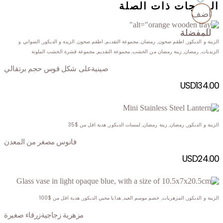
المنتجات ذات الصلة
أضف
أضف
أضف
أضف
للمفضلة
للمفضلة
للمفضلة
للمفضلة
الزينة و الديكور
,
اطقم صحون
,
رمضان
,
مجموعة التقديم
,
اطقم صحون
,
الزينة و الديكور
,
الصواني و
الزبديات
,
رمضان
,
زينة رمضان من الخشب
,
مجموعة التقديم
,
مجموعة قشرة الخشب الملونة
صينيةعلى شكل قوس حجم برتقالي
USD
134.00
الزينة و الديكور
,
رمضان
,
زينة رمضان
,
لمسات الديكور
,
هدية اقل من $35
فانوس مصغر من المعدن
USD
24.00
الزينة و الديكور
,
المزهريات
,
خصم موسم العيد
,
هدايا محبي الديكور
,
هدية اقل من $100
مزهرية زجاجيةزرقاء صغيرة