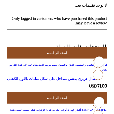
لا يوجد تقييمات بعد.
Only logged in customers who have purchased this product
may leave a review.
المنتجات ذات الصلة
اضافة الى السلة
الأوشحة والبطانيات والمناشف
,
الغزل والنسيج
,
خصم موسم العيد
,
هدايا عيد الام
,
هدية اقل من
$100
شال حريري بنقش متداخل على شكل مثلثات باللون الكحلي
USD
71.00
اضافة الى السلة
EVERYDAY HOSTING
,
أفكار الهدايا
,
أواني الشرب
,
هدايا الزيارات
,
هدايا حسب السعر
,
هدية