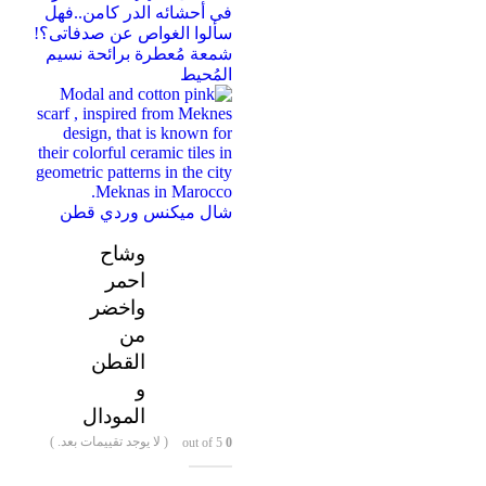
شمعة مُعطرة برائحة نسيم
المُحيط
شال ميكنس وردي قطن
وشاح
احمر
واخضر
من
القطن
و
المودال
( لا يوجد تقييمات بعد. )
out of 5
0