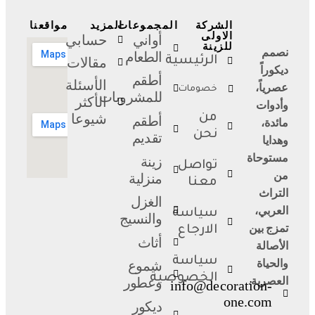
الشركة
المجموعات
المزيد
مواقعنا
الاولى
أواني
حسابي
للزينة
نصمم
الطعام
الرئيسية
مقالات
ديكوراً
أطقم
الأسئلة
عصرياً،
خصومات
للمشروبات
الأكثر
وأدوات
من
شيوعا
أطقم
مائدة،
نحن
تقديم
وهدايا
مستوحاة
زينة
تواصل
من
منزلية
معنا
التراث
الغزل
العربي،
سياسة
والنسيج
تمزج بين
الارجاع
أثاث
الأصالة
سياسة
والحياة
شموع
الخصوصية
العصرية.
وعطور
info@decoration-
one.com
ديكور