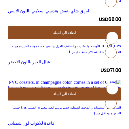
اقل من $100
ابريق شاي بنقش هندسي اسلامي باللون الابيض
USD
66.00
اضافة الى السلة
BEST SELLERS
,
الأوشحة والبطانيات والمناشف
,
الغزل والنسيج
,
خصم موسم العيد
,
مجموعة
الخط العربي
,
هدايا عيد الام
,
هدية اقل من $100
شال الخير باللون الاخضر
USD
71.00
اضافة الى السلة
الشراشف و المنضدات و الصحون السفلية
,
خصم موسم العيد
,
مجموعة التقديم
,
هدايا حسب
السعر
,
هدية اقل من $35
قاعدة للاكواب لون شمباني