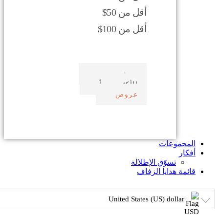
أقل من 50$
أقل من 100$
صدف بحري
الأكثر مبيعاً
عروض
المجموعات
أفكار
تسوّق الإطلالة
قائمة هدايا الزفاف
United States (US) dollar