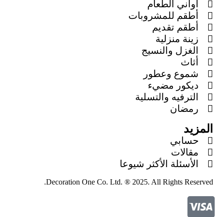
أواني الطعام
أطقم للمشروبات
أطقم تقديم
زينة منزلية
الغزل والنسيج
أثاث
شموع وعطور
ديكور مضيء
الترفيه والتسلية
رمضان
المزيد
حسابي
مقالات
الأسئلة الأكثر شيوعا
Decoration One Co. Ltd. ® 2025. All Rights Reserved.