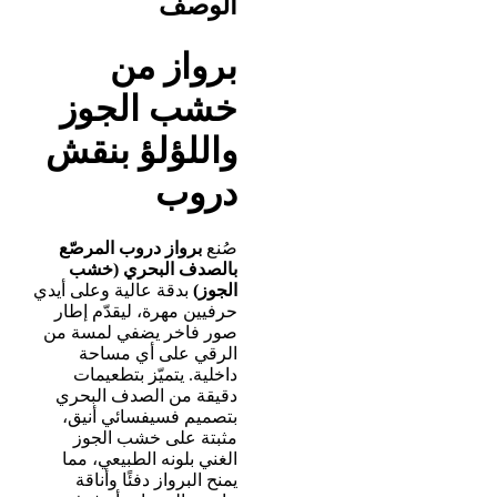
الوصف
برواز من
خشب الجوز
واللؤلؤ بنقش
دروب
صُنع
برواز دروب المرصّع
بالصدف البحري (خشب
الجوز)
بدقة عالية وعلى أيدي
حرفيين مهرة، ليقدّم إطار
صور فاخر يضفي لمسة من
الرقي على أي مساحة
داخلية. يتميّز بتطعيمات
دقيقة من الصدف البحري
بتصميم فسيفسائي أنيق،
مثبتة على خشب الجوز
الغني بلونه الطبيعي، مما
يمنح البرواز دفئًا وأناقة