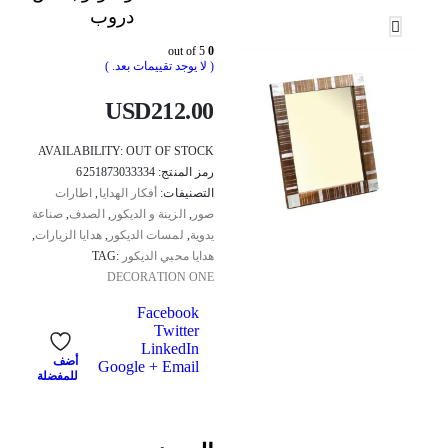
دروب
out of 5
0
( لا يوجد تقييمات بعد. )
USD
212.00
AVAILABILITY:
OUT OF STOCK
رمز المنتج:
6251873033334
التصنيفات:
أفكار الهدايا
,
اطارات
صور
,
الزينة و الديكور
,
الصدف
,
صناعة
يدوية
,
لمسات الديكور
,
هدايا الزيارات
,
هدايا محبي الديكور
TAG:
DECORATION ONE
Facebook
Twitter
LinkedIn
أضف
Google +
Email
للمفضلة