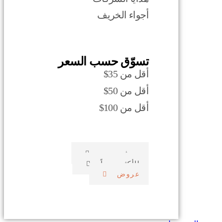
أجواء الخريف
تسوّق حسب السعر
أقل من 35$
أقل من 50$
أقل من 100$
صدف بحري
الأكثر مبيعاً
عروض