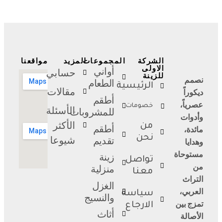
الشركة
المجموعات
المزيد
مواقعنا
الاولى
أواني
حسابي
للزينة
نصمم
الطعام
الرئيسية
مقالات
ديكوراً
أطقم
عصرياً،
خصومات
الأسئلة
للمشروبات
وأدوات
الأكثر
من
أطقم
مائدة،
نحن
شيوعا
تقديم
وهدايا
مستوحاة
زينة
تواصل
من
منزلية
معنا
التراث
الغزل
العربي،
سياسة
والنسيج
تمزج بين
الارجاع
أثاث
الأصالة