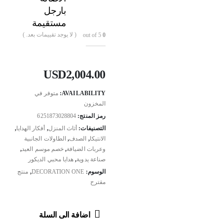
بارجل
مستقيمة
( لا يوجد تقييمات بعد. )
out of 5
0
USD
2,004.00
AVAILABILITY:
متوفر في
المخزون
رمز المنتج:
6251873028804
التصنيفات:
أثاث المنزل
,
أفكار الهدايا
,
الانتيكا
,
الصدف
,
الطاولات الجانبية
وعربات الضيافة
,
خصم موسم العيد
,
صناعة يدوية
,
هدايا محبي الديكور
الوسوم:
DECORATION ONE
,
منتج
مقترح
اضافة الى السلة