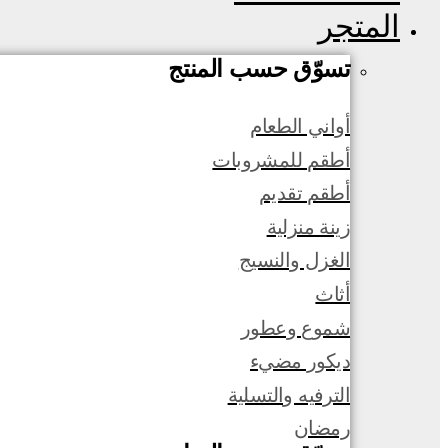
المتجر
تسوّق حسب المنتج
أواني الطعام
أطقم للمشروبات
أطقم تقديم
زينة منزلية
الغزل والنسيج
أثاث
شموع وعطور
ديكور مضيء
الترفيه والتسلية
رمضان