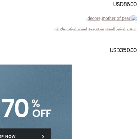
USD
86.00
الزينة و الديكور
,
الصدف
,
صناعة يدوية
,
لمسات الديكور
,
متاح الان
USD
350.00