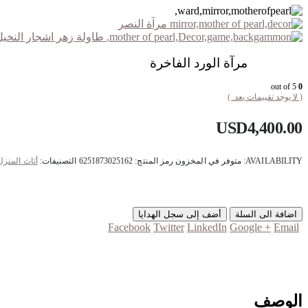
مرآة النصر
طاولة زهر اشجار النخيل
مرآة الورد الفاخرة
out of 5
0
( لا يوجد تقييمات بعد. )
USD
4,400.00
AVAILABILITY:
متوفر في المخزون
رمز المنتج:
6251873025162
التصنيفات:
أثاث المنزل
اضافة الى السلة
أضف إلى سجل الهدايا
Facebook
Twitter
LinkedIn
Google +
Email
الوصف