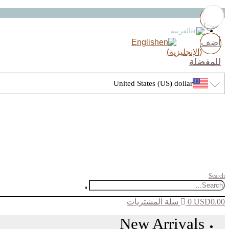
العربية
أضف
أضف
أضف
أضف
English
(
الإنجليزية
)
للمفضلة
للمفضلة
للمفضلة
للمفضلة
United States (US) dollar
Search
0.00
USD
0
سلة المشتريات
New Arrivals