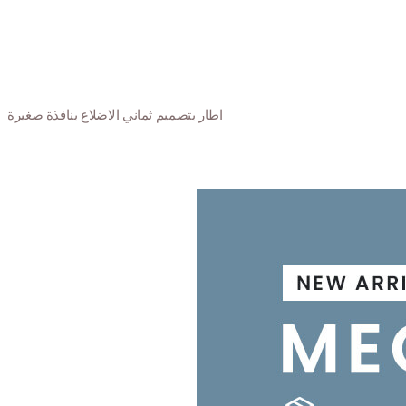
اطار بتصميم ثماني الاضلاع بنافذة صغيرة