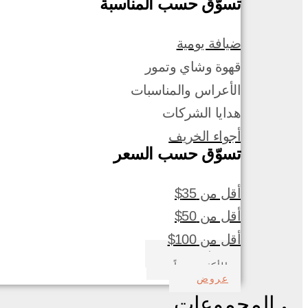
تسوّق حسب المناسبة
ضيافة يومية
قهوة وشاي وتمور
الأعراس والمناسبات
هدايا الشركات
أجواء الخريف
تسوّق حسب السعر
أقل من 35$
أقل من 50$
أقل من 100$
صدف بحري
الأكثر مبيعاً
عروض
المجموعات