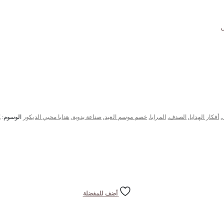
,
أفكار الهدايا
,
الصدف
,
المرايا
,
خصم موسم العيد
,
صناعة يدوية
,
هدايا محبي الديكور
الوسوم:
E
أضف للمفضلة