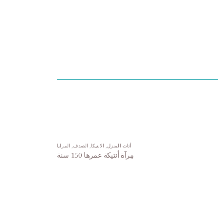
أثاث المنزل
,
الانتيكا
,
الصدف
,
المرايا
مِرآة أنتيكة عمرها 150 سنة