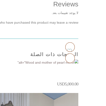
Reviews
لا يوجد تقييمات بعد.
who have purchased this product may leave a review.
المنتجات ذات الصلة
أضف
أضف
أضف
أضف
للمفضلة
للمفضلة
للمفضلة
للمفضلة
USD
5,000.00