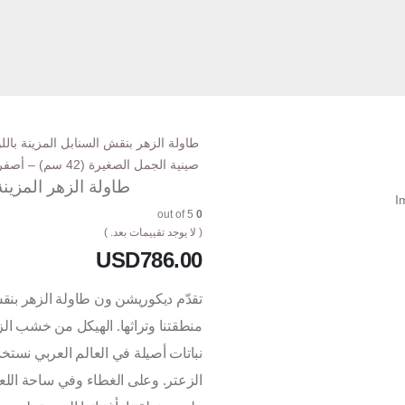
طاولة الزهر بنقش السنابل المزينة باللؤ
صينية الجمل الصغيرة (42 سم) – أصفر فانيلا – بحرفة الترصيع بعظم الجمل
طاولة الزهر المزين
out of 5
0
( لا يوجد تقييمات بعد. )
USD
786.00
تقدّم ديكوريشن ون طاولة الزهر بنقش
منطقتنا وتراثها. الهيكل من خشب الز
نباتات أصيلة في العالم العربي نستخدمه
الزعتر. وعلى الغطاء وفي ساحة اللعب