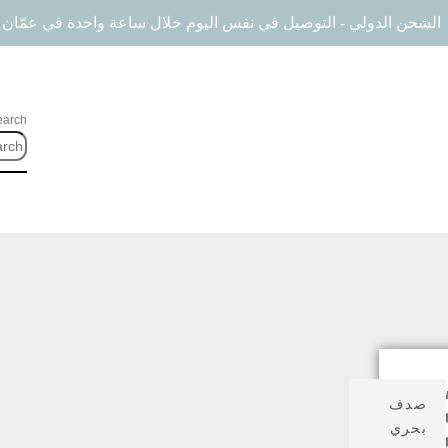
الشحن الدولي - التوصيل في نفس اليوم خلال ساعة واحدة في عمّان
earch
وّق
صدف
سب
بحري
سعر