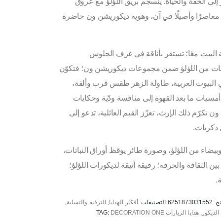
ز إلى الخفة والحياة. ينسجم بريق اللؤلؤ مع عروق
معاصرًا وأصيلًا في آن، وهوية ديكوريشن ون حاضرة
البيت معًا؛ تستقر بأناقة في غرف الجلوس
ات من اللؤلؤ ضمن مجموعات ديكوريشن ون؛ فتكوّن
 البيوت العربية، طاولة الزهر طقس قرب وألفة،
أمسيات ما بعد القهوة إلى منافسة ودّية وحكايات
كرّم ذلك الإرث، تعزّز القيم العائلية، تدعو إلى
 ذكريات.
اء من اللؤلؤ، وصورة طائر يوقظ أوراق النباتات،
 الثقافة والحرفة؛ رفيقة أنيقة لديكورات اللؤلؤ؛
.
تج:
6251873031552
التصنيفات:
أفكار الهدايا
,
الترفيه والتسلية
,
لديكور
,
هدايا الزيارات
DECORATION ONE
TAG: