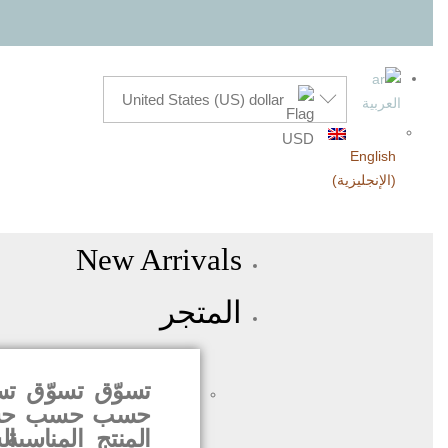
United States (US) dollar
العربية
English
(
الإنجليزية
)
New Arrivals
المتجر
تسوّق
تسوّق
تس
حسب
حسب
ح
المنتج
المناسبة
ال