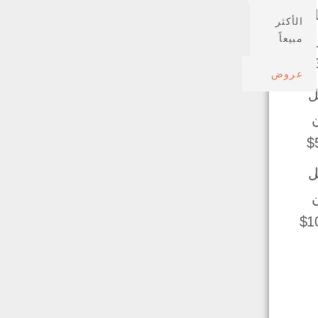
ل
الأكثر
مبيعاً
عروض
ل
ل
10