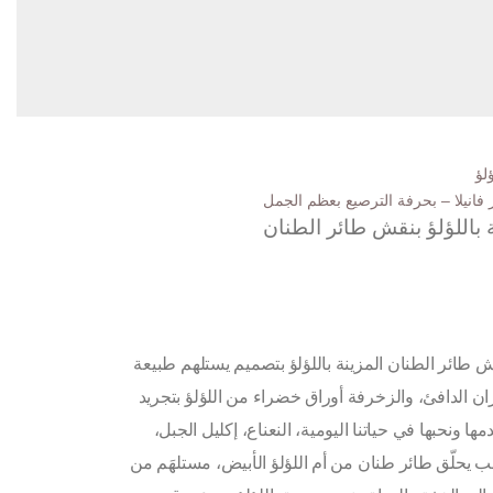
لؤ
ة باللؤلؤ بنقش طائر الطنان
 طائر الطنان المزينة باللؤلؤ بتصميم يستلهم طبيعة
ان الدافئ، والزخرفة أوراق خضراء من اللؤلؤ بتجريد
ا ونحبها في حياتنا اليومية، النعناع، إكليل الجبل،
 يحلّق طائر طنان من أم اللؤلؤ الأبيض، مستلهَم من