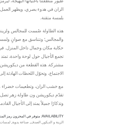
طيور منطقتنا بأغنياتها البهيجة، ليرم
الزان في هدوء بصري، ويظهر العمل 
بلمسة متقنة.
هذه الطاولة صُممت للمجالس ولزينة 
والمجالس؛ وتتناسق مع صوانٍ ولمس
حكاية مكان وجمال داخل المنزل. في
تجمع الأجيال حول لوحة واحدة، تمتد 
مشتركة. هذه القطعة من ديكوريشن ون ت
الاجتماع، وتحوّل اللحظات الهادئة إلى
مع خشب الزان، وتطعيمات خضراء وبيض
تقدّم ديكوريشن ون طاولة زهر تصل بين
وتذكارًا جميلاً يمتد إلى الأجيال القادمة
AVAILABILITY:
متوفر في المخزون
رمز المن
الزينة و الديكور
,
الصدف
,
صناعة يدوية
,
لمسات ا