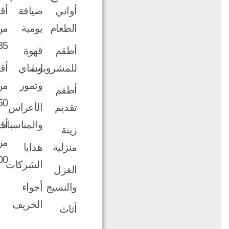
أواني
ضيافة
أق
الطعام
يومية
من
35$
أطقم
قهوة
للمشروبات
وشاي
أق
وتمور
من
أطقم
50$
تقديم
الأعراس
والمناسبات
أق
زينة
من
منزلية
هدايا
0$
الشركات
الغزل
والنسيج
أجواء
الخريف
أثاث