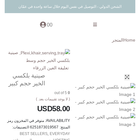
الشحن الدولي - التوصيل في نفس اليوم خلال ساعة واحدة في عمّان
0
0
Home
المتجر
صينية
بلكسي الخير حجم وسط
تعليقة العين الزرقاء
صينية بلكسي
الخير حجم كبير
out of 5
0
( لا يوجد تقييمات بعد. )
USD
58.00
AVAILABILITY:
متوفر في المخزون
رمز
المنتج:
6251873019567
التصنيفات:
BEST SELLERS
,
EVERYDAY