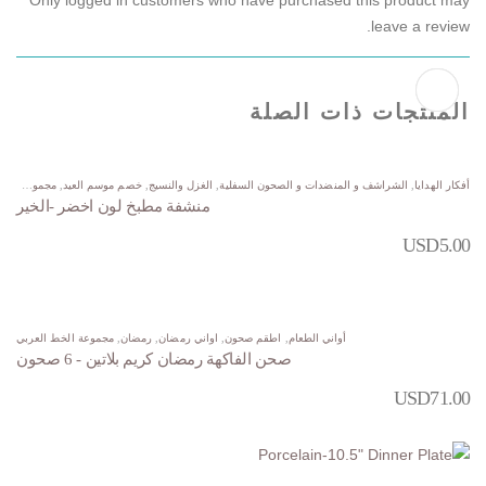
Only logged in customers who have purchased this product may
leave a review.
المنتجات ذات الصلة
أفكار الهدايا
,
الشراشف و المنضدات و الصحون السفلية
,
الغزل والنسيج
,
خصم موسم العيد
,
مجموعة التقديم
منشفة مطبخ لون اخضر -الخير
USD
5.00
أواني الطعام
,
اطقم صحون
,
اواني رمضان
,
رمضان
,
مجموعة الخط العربي
صحن الفاكهة رمضان كريم بلاتين - 6 صحون
USD
71.00