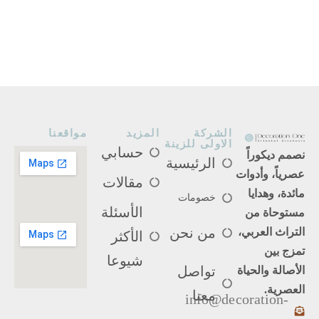
الشركة
المزيد
مواقعنا
الاولى للزينة
حسابي
نصمم ديكوراً
الرئيسية
عصرياً، وأدوات
مقالات
مائدة، وهدايا
خصومات
الأسئلة
مستوحاة من
من نحن
التراث العربي،
الأكثر
تمزج بين
شيوعا
تواصل
الأصالة والحياة
العصرية.
معنا
info@decoration-