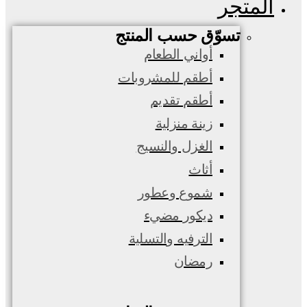
المتجر
تسوّق حسب المنتج
أواني الطعام
أطقم للمشروبات
أطقم تقديم
زينة منزلية
الغزل والنسيج
أثاث
شموع وعطور
ديكور مضيء
الترفيه والتسلية
رمضان