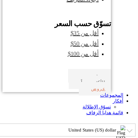
تسوّق حسب السعر
أقل من 35$
أقل من 50$
أقل من 100$
صدف بحري
الأكثر مبيعاً
عروض
المجموعات
أفكار
تسوّق الإطلالة
قائمة هدايا الزفاف
United States (US) dollar