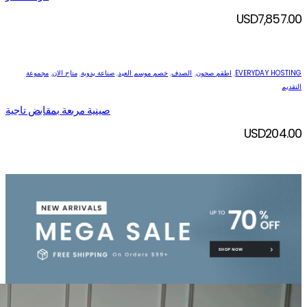
USD
7,857.00
EVERYDAY HOSTING
,
اطقم صحون
,
الصدف
,
خصم موسم العيد
,
صناعة يدوية
,
متاح الان
,
مجموعة
التقديم
صينية مربعة بمقابض تاجية
USD
204.00