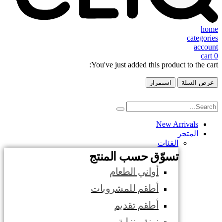
home
categories
account
cart
0
You've just added this product to the cart:
عرض السلة
استمرار
New Arrivals
المتجر
الفئات
تسوّق حسب المنتج
أواني الطعام
أطقم للمشروبات
أطقم تقديم
زينة منزلية