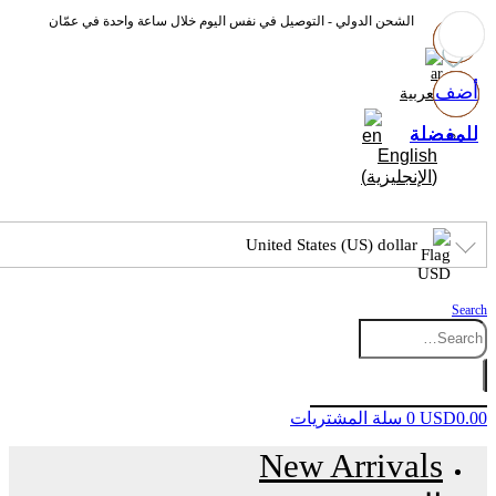
الشحن الدولي - التوصيل في نفس اليوم خلال ساعة واحدة في عمّان
أضف
أضف
أضف
أضف
العربية
للمفضلة
للمفضلة
للمفضلة
للمفضلة
English
(
الإنجليزية
)
United States (US) dollar
Search
0.00
USD
0
سلة المشتريات
New Arrivals