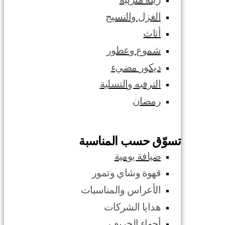
الغزل والنسيج
أثاث
شموع وعطور
ديكور مضيء
الترفيه والتسلية
رمضان
تسوّق حسب المناسبة
ضيافة يومية
قهوة وشاي وتمور
الأعراس والمناسبات
هدايا الشركات
أجواء الخريف