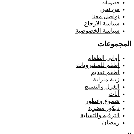
خصومات
من نحن
تواصل معنا
سياسة الارجاع
سياسة الخصوصية
المجموعات
أواني الطعام
أطقم للمشروبات
أطقم تقديم
زينة منزلية
الغزل والنسيج
أثاث
شموع وعطور
ديكور مضيء
الترفيه والتسلية
رمضان