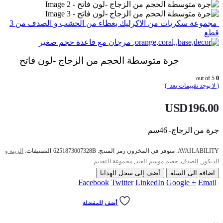
مجموعة سكريات من الاكرليك بغطاء من الخشب و الصدف من 3
قطع
مرجان مع قاعدة حجم صغير
جرة متوسطة الحجم من الزجاج -لون فاتح
out of 5
0
( لا يوجد تقييمات بعد. )
USD
196.00
جرة من الزجاج- 46سم
AVAILABILITY:
متوفر في المخزون
رمز المنتج:
6251873007328B
التصنيفات:
الزينة و
الديكور
,
الصدف
,
خصم موسم العيد
,
مجموعة التقديم
اضافة الى السلة
أضف إلى سجل الهدايا
Facebook
Twitter
LinkedIn
Google +
Email
أضف للمفضلة