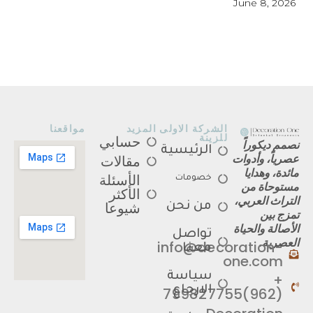
June 8, 2026
الشركة الاولى
المزيد
مواقعنا
للزينة
حسابي
نصمم ديكوراً
الرئيسية
عصرياً، وأدوات
مقالات
مائدة، وهدايا
الأسئلة
خصومات
مستوحاة من
الأكثر
التراث العربي،
شيوعا
من نحن
تمزج بين
الأصالة والحياة
تواصل
العصرية.
info@decoration-
معنا
one.com
سياسة
+
الارجاع
(962)799827755