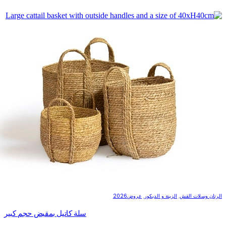
الرتان وسلات القش
,
الزينة و الديكور
,
عروض2026
سلة كاتيل بمقبض حجم كبير