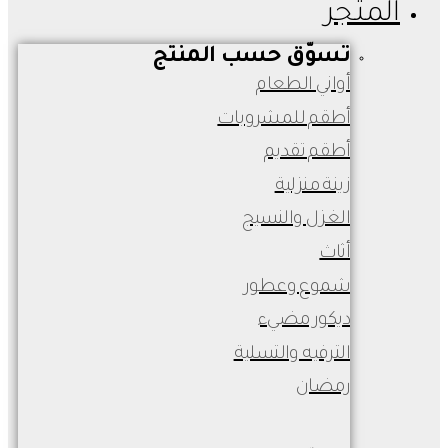
المتجر
تسوّق حسب المنتج
أواني الطعام
أطقم للمشروبات
أطقم تقديم
زينة منزلية
الغزل والنسيج
أثاث
شموع وعطور
ديكور مضيء
الترفيه والتسلية
رمضان