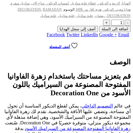
الهدايا
,
الزينة و الديكور
,
غطاء علبة مناديل
,
لمسات الديكور
,
متاح الان
,
مناديل سفرة
,
هدايا محبي الديكور
,
هدية اقل من $100
الوسوم:
RAMADAN
,
DECORATION
DECORATION
,
رمضان
,
علبة مناديل
,
علبة مناديل
,
علبة مناديل
+
-
اضافة الى السلة
أضف إلى سجل الهدايا
Facebook
Twitter
LinkedIn
Google +
Email
أضف للمفضلة
الوصف
قم بتعزيز مساحتك باستخدام زهرة الفاوانيا
المفتوحة المصنوعة من السيراميك باللون
الأسود من Decoration One
في عالم
التصميم الداخلي
، يمكن لقطع الديكور المناسبة أن تحول
أي مساحة، وتضفي عليها الأناقة والشخصية. نقدم لك زهرة الفاوانيا
المفتوحة المصنوعة من السيراميك الأسود، وهي إضافة مذهلة لأي
مجموعة ديكور منزلي، متوفرة حصريًا في Decoration One. صُنعت
زهرة الفاوانيا المفتوحة المصنوعة من السيراميك الأسود
بدقة