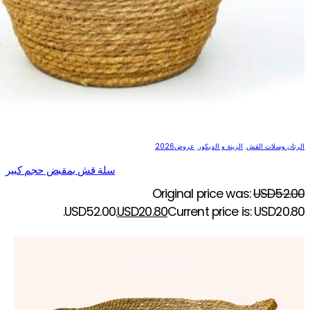
الرتان وسلات القش
,
الزينة و الديكور
,
عروض2026
سلة قش بمقبض حجم كبير
Original price was:
USD
52.00
USD52.00.
USD
20.80
Current price is: USD20.80.