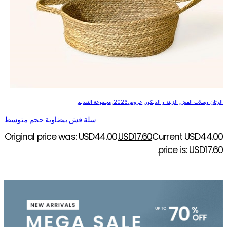
الرتان وسلات القش
,
الزينة و الديكور
,
عروض2026
,
مجموعة التقديم
سلة قش بيضاوية حجم متوسط
Original price was: USD44.00.
USD
17.60
Current
USD
44.00
price is: USD17.60.