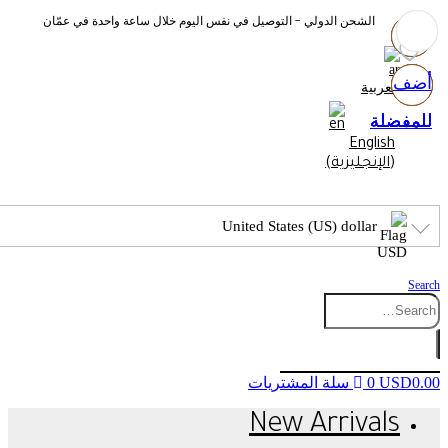
الشحن الدولي - التوصيل في نفس اليوم خلال ساعة واحدة في عمّان
أضف
أضف
أضف
أضف
العربية
للمفضلة
للمفضلة
للمفضلة
للمفضلة
English
(
الإنجليزية
)
United States (US) dollar
Search
0.00
USD
0
سلة المشتريات
New Arrivals