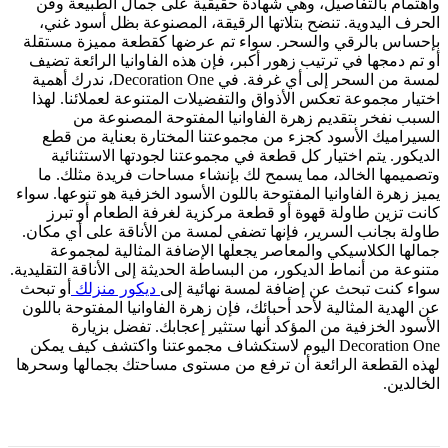
واهتمام بالتفاصيل، وهي شهادة حقيقية على جمال الطبيعة وفن
الحرف اليدوية. تنضح بتلاتها الرقيقة، المصنوعة بظل أسود غني،
بإحساس بالرقي والسحر. سواء تم عرضها كقطعة مميزة مستقلة
أو تم دمجها في ترتيب زهور أكبر، فإن هذه الفاوانيا الرائعة تضيف
لمسة من السحر إلى أي غرفة. في Decoration One، ندرك أهمية
اختيار مجموعة تعكس الأذواق والتفضيلات المتنوعة لعملائنا. لهذا
السبب نفخر بتقديم زهرة الفاوانيا المفتوحة المصنوعة من
السيراميك الأسود كجزء من مجموعتنا المختارة بعناية من قطع
الديكور. يتم اختيار كل قطعة في مجموعتنا لجودتها الاستثنائية
وتصميمها الخالد، مما يسمح لك بإنشاء مساحات فريدة مثلك. ما
يميز زهرة الفاوانيا المفتوحة باللون الأسود الخزفية هو تنوعها. سواء
كانت تزين طاولة قهوة أو قطعة مركزية لغرفة الطعام أو تبرز
طاولة بجانب السرير، فإنها تضفي لمسة من الأناقة على أي مكان.
جمالها الكلاسيكي والمعاصر يجعلها الإضافة المثالية لمجموعة
متنوعة من أنماط الديكور، من البساطة الحديثة إلى الأناقة التقليدية.
سواء كنت تبحث عن إضافة لمسة نهائية إلى
ديكور منزلك
أو تبحث
عن الهدية المثالية لأحد أحبائك، فإن زهرة الفاوانيا المفتوحة باللون
الأسود الخزفية من المؤكد أنها ستثير إعجابك. تفضل بزيارة
Decoration One اليوم لاستكشاف مجموعتنا واكتشف كيف يمكن
لهذه القطعة الرائعة أن ترفع من مستوى مساحتك بجمالها وسحرها
الخالدين.